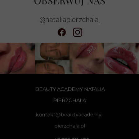
OBSERWUJ NAS
@nataliapierzchala_trenerpmu
BEAUTY ACADEMY
NATALIA
PIERZCHAŁA
kontakt@beautyacademy-
pierzchala.pl