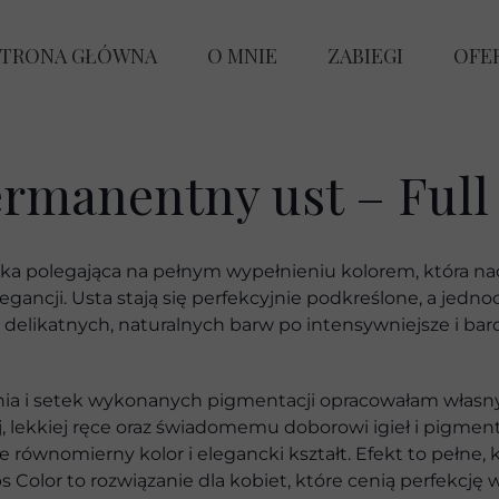
STRONA GŁÓWNA
O MNIE
ZABIEGI
OFE
CE
M
rmanentny ust – Full
PMU U
SZK
PMU U
nika polegająca na pełnym wypełnieniu kolorem, która na
PMU BRW
gancji. Usta stają się perfekcyjnie podkreślone, a jednoc
delikatnych, naturalnych barw po intensywniejsze i bar
PMU
ia i setek wykonanych pigmentacji opracowałam własny 
ODŚWI
ej, lekkiej ręce oraz świadomemu doborowi igieł i pigmen
równomierny kolor i elegancki kształt. Efekt to pełne, k
OCZY
ips Color to rozwiązanie dla kobiet, które cenią perfekcj