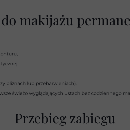
PEELING
 do makijażu permane
US
LASEROWE USUWA
onturu,
MEZOTERAPI
tycznej,
y bliznach lub przebarwieniach),
sze świeżo wyglądających ustach bez codziennego ma
Przebieg zabiegu