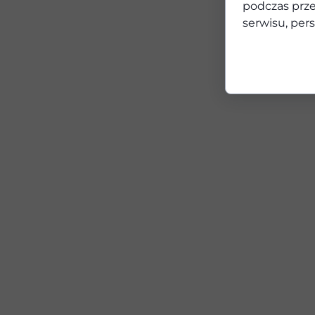
podczas prze
serwisu, pers