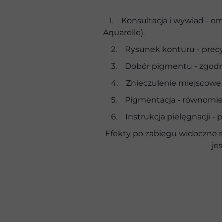
1. Konsultacja i wywiad - om
Aquarelle).
2. Rysunek konturu - precyzy
3. Dobór pigmentu - zgodny z
4. Znieczulenie miejscowe -
5. Pigmentacja - równomiern
6. Instrukcja pielęgnacji - pr
Efekty po zabiegu widoczne s
je