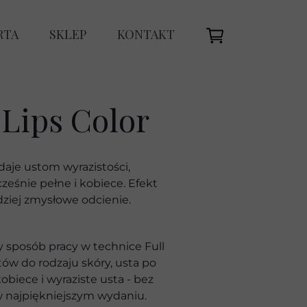
RTA
SKLEP
KONTAKT
NNIK
ODELOWANIE UST
EBOOK
 Lips Color
ST – FULL LIPS COLOR
OLENIA
ST - AQUARELLE LIPS
daje ustom wyrazistości,
I - MAGIC OMBRÈ BROWS
ześnie pełne i kobiece. Efekt
dziej zmysłowe odcienie.
 BRWI - HAIRSTROKE
sposób pracy w technice Full
EŻENIE PMU DO 2 LAT
tów do rodzaju skóry, usta po
obiece i wyraziste usta - bez
SZCZANIE WODOROWE
ę w najpiękniejszym wydaniu.