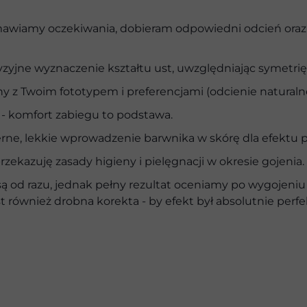
awiamy oczekiwania, dobieram odpowiedni odcień oraz te
jne wyznaczenie kształtu ust, uwzględniając symetrię i
 Twoim fototypem i preferencjami (odcienie naturalne,
 komfort zabiegu to podstawa.
e, lekkie wprowadzenie barwnika w skórę dla efektu pe
zekazuję zasady higieny i pielęgnacji w okresie gojenia.
ą od razu, jednak pełny rezultat oceniamy po wygojeniu
st również drobna korekta - by efekt był absolutnie perfe