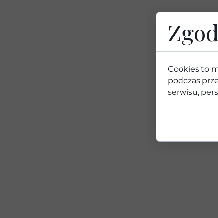
Zgod
Cookies to m
podczas prze
serwisu, pers