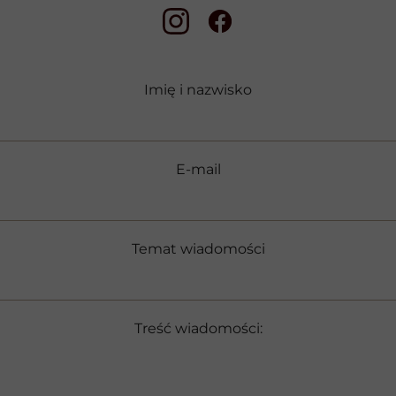
PEELING
US
Imię i nazwisko
LASEROWE USUWA
E-mail
MEZOTERAPI
Temat wiadomości
Treść wiadomości: