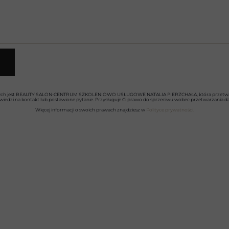
ych jest BEAUTY SALON-CENTRUM SZKOLENIOWO USŁUGOWE NATALIA PIERZCHAŁA, która przetwar
iedzi na kontakt lub postawione pytanie. Przysługuje Ci prawo do sprzeciwu wobec przetwarzania d
Więcej informacji o swoich prawach znajdziesz w
Polityce prywatności.