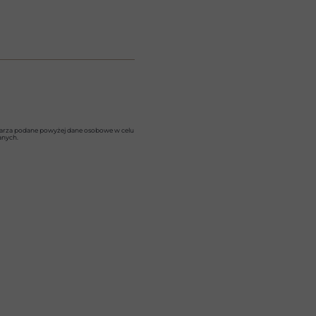
za podane powyżej dane osobowe w celu
anych.