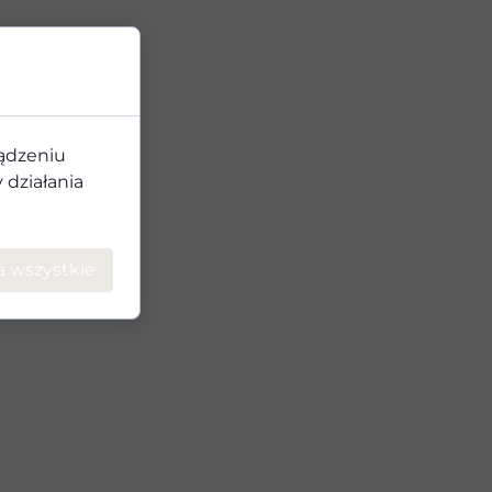
ządzeniu
działania
a wszystkie