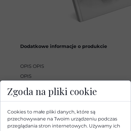
Dodatkowe informacje o produkcie
OPIS OPIS
OPIS
OPIS
Zgoda na pliki cookie
OBSERWUJ NAS
Cookies to małe pliki danych, które są
przechowywane na Twoim urządzeniu podczas
@nataliapierzchala_trenerpmu
przeglądania stron internetowych. Używamy ich